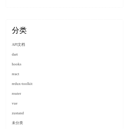
分类
API文档
dart
hooks
react
redux-toolkit
router
vue
zustand
未分类