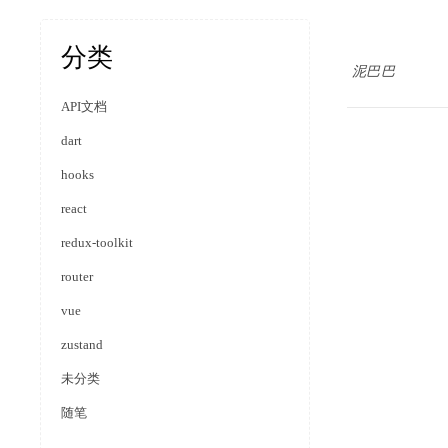
分类
泥巴巴
API文档
dart
hooks
react
redux-toolkit
router
vue
zustand
未分类
随笔