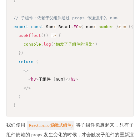
}
// 子组件：依赖于父组件通过 props 传递进来的 num
export
const
 Son
:
 React
.
FC
<
{
 num
:
number
}
>
=
(
{
 n
useEffect
(
(
)
=>
{
console
.
log
(
'触发了子组件的渲染'
)
}
)
return
(
<
>
<
h3
>
子组件 
{
num
}
</
h3
>
</
>
)
}
我们使用
将子组件包裹起来，只有子
React.memo(函数式组件)
组件依赖的 props 发生变化的时候，才会触发子组件的重新渲