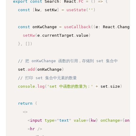
export
const
 Search
:
 React
.
FC
=
(
)
=>
{
const
[
kw
,
 setKw
]
=
useState
(
''
)
const
 onKwChange 
=
useCallback
(
(
e
:
 React
.
ChangeE
setKw
(
e
.
currentTarget
.
value
)
}
,
[
]
)
// 把 onKwChange 函数的引用，存储到 set 集合中
  set
.
add
(
onKwChange
)
// 打印 set 集合中元素的数量
console
.
log
(
'set 中函数的数量为：'
+
 set
.
size
)
return
(
<
>
<
input
type
=
"
text
"
value
=
{
kw
}
onChange
=
{
onKw
<
hr
/>