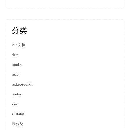
分类
API文档
dart
hooks
react
redux-toolkit
router
vue
zustand
未分类