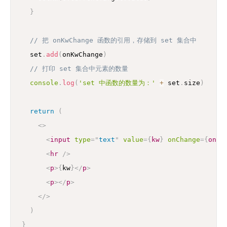
}
// 把 onKwChange 函数的引用，存储到 set 集合中
  set
.
add
(
onKwChange
)
// 打印 set 集合中元素的数量
console
.
log
(
'set 中函数的数量为：'
+
 set
.
size
)
return
(
<
>
<
input
type
=
"
text
"
value
=
{
kw
}
onChange
=
{
onKw
<
hr
/>
<
p
>
{
kw
}
</
p
>
<
p
>
</
p
>
</
>
)
}