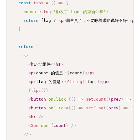
const
tips
=
(
)
=>
{
console
.
log
(
'触发了 tips 的重新计算'
)
return
 flag 
?
<
p
>
哪里贵了，不要睁着眼瞎说好不好
</
p
>
}
return
(
<
>
<
h1
>
父组件
</
h1
>
<
p
>
count 的值是：
{
count
}
</
p
>
<
p
>
flag 的值是：
{
String
(
flag
)
}
</
p
>
{
tips
(
)
}
<
button
onClick
=
{
(
)
=>
setCount
(
(
prev
)
=>
 pr
<
button
onClick
=
{
(
)
=>
setFlag
(
(
prev
)
=>
!
pr
<
hr
/>
<
Son
num
=
{
count
}
/>
</
>