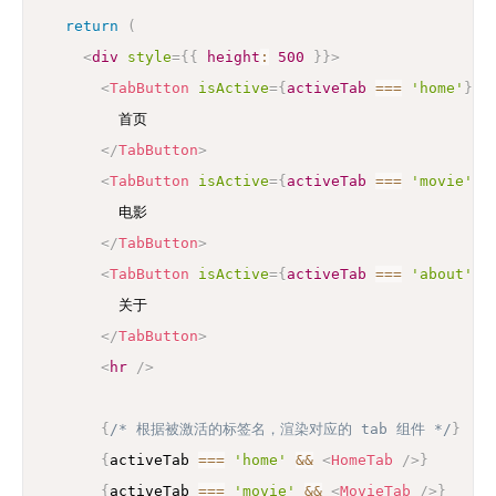
return
(
<
div
style
=
{
{
 height
:
500
}
}
>
<
TabButton
isActive
=
{
activeTab 
===
'home'
}
o
        首页

</
TabButton
>
<
TabButton
isActive
=
{
activeTab 
===
'movie'
}
        电影

</
TabButton
>
<
TabButton
isActive
=
{
activeTab 
===
'about'
}
        关于

</
TabButton
>
<
hr
/>
{
/* 根据被激活的标签名，渲染对应的 tab 组件 */
}
{
activeTab 
===
'home'
&&
<
HomeTab
/>
}
{
activeTab 
===
'movie'
&&
<
MovieTab
/>
}