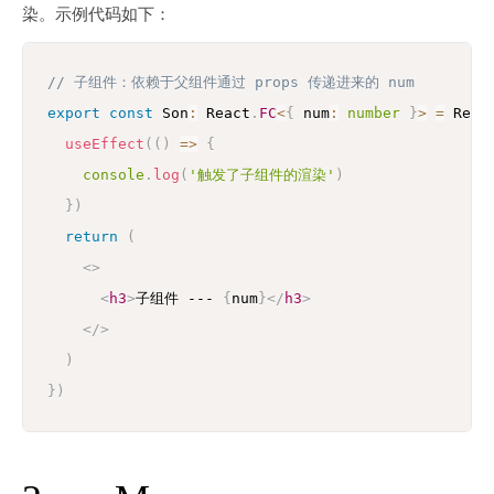
染。示例代码如下：
// 子组件：依赖于父组件通过 props 传递进来的 num
export
const
 Son
:
 React
.
FC
<
{
 num
:
number
}
>
=
 Reac
useEffect
(
(
)
=>
{
console
.
log
(
'触发了子组件的渲染'
)
}
)
return
(
<
>
<
h3
>
子组件 --- 
{
num
}
</
h3
>
</
>
)
}
)