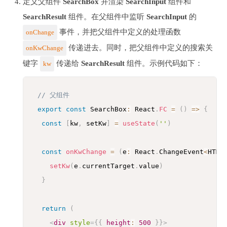
定义父组件
SearchBox
并渲染
SearchInput
组件和
SearchResult
组件。在父组件中监听
SearchInput
的
事件，并把父组件中定义的处理函数
onChange
传递进去。同时，把父组件中定义的搜索关
onKwChange
键字
传递给
SearchResult
组件。示例代码如下：
kw
// 父组件
export
const
 SearchBox
:
 React
.
FC
=
(
)
=>
{
const
[
kw
,
 setKw
]
=
useState
(
''
)
const
onKwChange
=
(
e
:
 React
.
ChangeEvent
<
HTML
setKw
(
e
.
currentTarget
.
value
)
}
return
(
<
div
style
=
{
{
 height
:
500
}
}
>