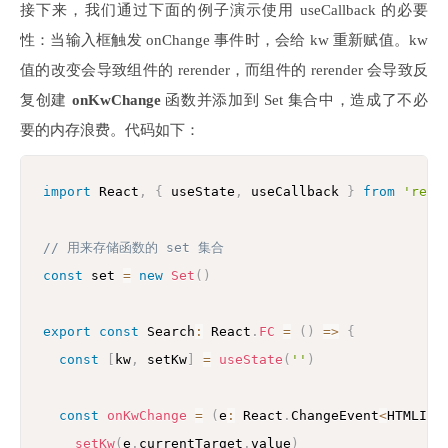
接下来，我们通过下面的例子演示使用 useCallback 的必要
性：当输入框触发 onChange 事件时，会给 kw 重新赋值。kw
值的改变会导致组件的 rerender，而组件的 rerender 会导致反
复创建
onKwChange
函数并添加到 Set 集合中，造成了不必
要的内存浪费。代码如下：
import
 React
,
{
 useState
,
 useCallback 
}
from
'reac
// 用来存储函数的 set 集合
const
 set 
=
new
Set
(
)
export
const
 Search
:
 React
.
FC
=
(
)
=>
{
const
[
kw
,
 setKw
]
=
useState
(
''
)
const
onKwChange
=
(
e
:
 React
.
ChangeEvent
<
HTMLInp
setKw
(
e
.
currentTarget
.
value
)