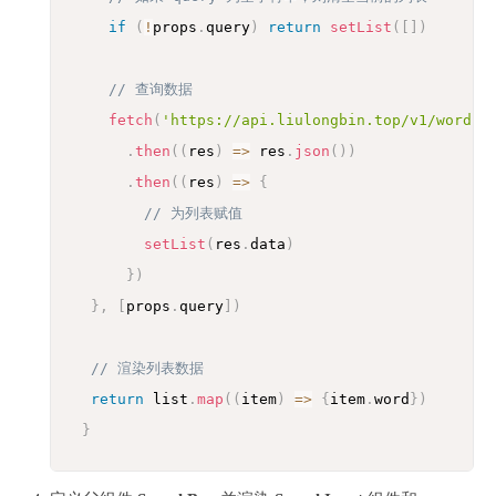
if
(
!
props
.
query
)
return
setList
(
[
]
)
// 查询数据
fetch
(
'https://api.liulongbin.top/v1/words?
.
then
(
(
res
)
=>
 res
.
json
(
)
)
.
then
(
(
res
)
=>
{
// 为列表赋值
setList
(
res
.
data
)
}
)
}
,
[
props
.
query
]
)
// 渲染列表数据
return
 list
.
map
(
(
item
)
=>
{
item
.
word
}
)
}