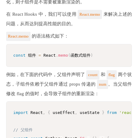
化，则子组件是不需要被重新渲染的。
在 React Hooks 中，我们可以使用
来解决上述的
React.memo
问题，从而达到提高性能的目的。
的语法格式如下：
React.memo
const
 组件 
=
 React
.
memo
(
函数式组件
)
例如，在下面的代码中，父组件声明了
和
两个状
count
flag
态，子组件依赖于父组件通过 props 传递的
。当父组件
num
修改 flag 的值时，会导致子组件的重新渲染：
import
 React
,
{
 useEffect
,
 useState 
}
from
'react'
// 父组件