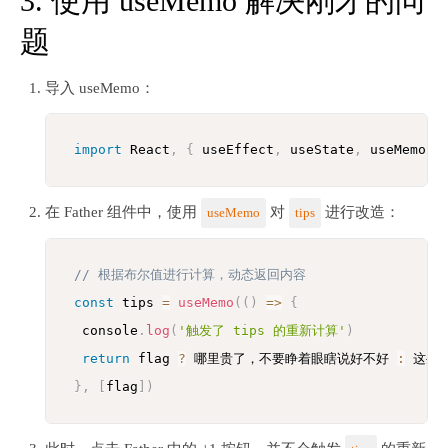
3. 使用 useMemo 解决刚才的问
题
导入 useMemo：
import
 React
,
{
 useEffect
,
 useState
,
 useMemo 
}
在 Father 组件中，使用
对
进行改造：
useMemo
tips
// 根据布尔值进行计算，动态返回内容
const
 tips 
=
useMemo
(
(
)
=>
{
 console
.
log
(
'触发了 tips 的重新计算'
)
return
 flag 
?
 哪里贵了，不要睁着眼瞎说好不好 
:
}
,
[
flag
]
)