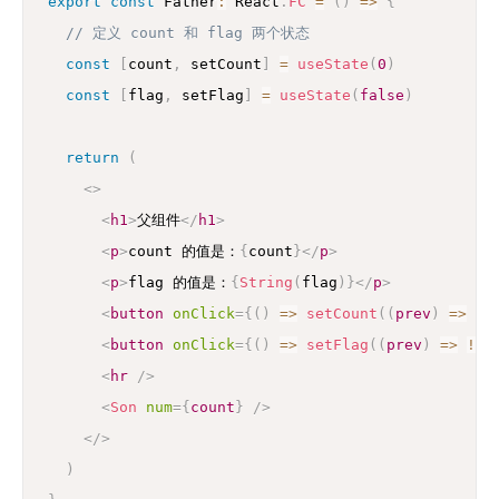
export
const
 Father
:
 React
.
FC
=
(
)
=>
{
// 定义 count 和 flag 两个状态
const
[
count
,
 setCount
]
=
useState
(
0
)
const
[
flag
,
 setFlag
]
=
useState
(
false
)
return
(
<
>
<
h1
>
父组件
</
h1
>
<
p
>
count 的值是：
{
count
}
</
p
>
<
p
>
flag 的值是：
{
String
(
flag
)
}
</
p
>
<
button
onClick
=
{
(
)
=>
setCount
(
(
prev
)
=>
 pr
<
button
onClick
=
{
(
)
=>
setFlag
(
(
prev
)
=>
!
pr
<
hr
/>
<
Son
num
=
{
count
}
/>
</
>
)