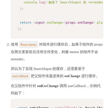
console
.
log
(
'触发了 SearchInput 的 rerender'
)
}
)
return
<
input
onChange
=
{
props
.
onChange
}
place
}
)
使用
对组件进行缓存后，如果子组件的 props
React.memo
在两次更新前后没有任何变化，则被 memo 的组件不会
rerender。
所以为了实现 SearchInput 的缓存，还需要基于
把父组件传递进来的
onChange
进行缓存。
useCallback
在父组件中针对
onKwChange
调用 useCallback，示例代
码如下：
const
 onKwChange 
=
useCallback
(
(
e
:
 React
.
Chang