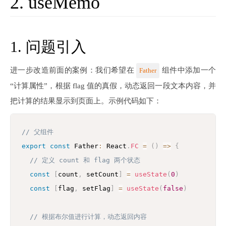
2. useMemo
1. 问题引入
进一步改造前面的案例：我们希望在
组件中添加一个
Father
“计算属性”，根据 flag 值的真假，动态返回一段文本内容，并
把计算的结果显示到页面上。示例代码如下：
// 父组件
export
const
 Father
:
 React
.
FC
=
(
)
=>
{
// 定义 count 和 flag 两个状态
const
[
count
,
 setCount
]
=
useState
(
0
)
const
[
flag
,
 setFlag
]
=
useState
(
false
)
// 根据布尔值进行计算，动态返回内容