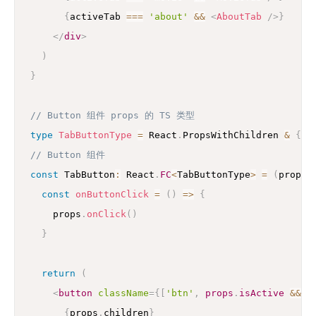
{
activeTab 
===
'about'
&&
<
AboutTab
/>
}
</
div
>
)
}
// Button 组件 props 的 TS 类型
type
TabButtonType
=
 React
.
PropsWithChildren 
&
{
 i
// Button 组件
const
 TabButton
:
 React
.
FC
<
TabButtonType
>
=
(
props
)
const
onButtonClick
=
(
)
=>
{
    props
.
onClick
(
)
}
return
(
<
button
className
=
{
[
'btn'
,
 props
.
isActive 
&&
'
{
props
.
children
}