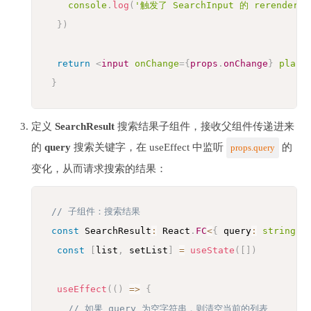
console
.
log
(
'触发了 SearchInput 的 rerender'
)
}
)
return
<
input
onChange
=
{
props
.
onChange
}
place
}
定义
SearchResult
搜索结果子组件，接收父组件传递进来
的
query
搜索关键字，在 useEffect 中监听
的
props.query
变化，从而请求搜索的结果：
// 子组件：搜索结果
const
 SearchResult
:
 React
.
FC
<
{
 query
:
string
}
const
[
list
,
 setList
]
=
useState
(
[
]
)
useEffect
(
(
)
=>
{
// 如果 query 为空字符串，则清空当前的列表